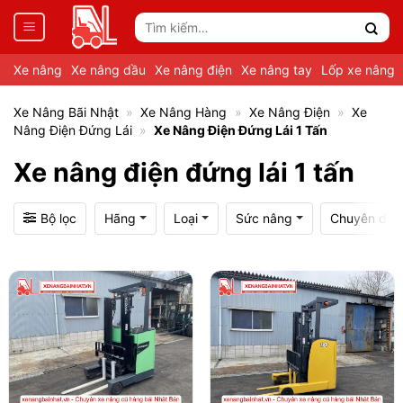
Tìm
kiếm:
Xe nâng
Xe nâng dầu
Xe nâng điện
Xe nâng tay
Lốp xe nâng
Xe Nâng Bãi Nhật
»
Xe Nâng Hàng
»
Xe Nâng Điện
»
Xe
Nâng Điện Đứng Lái
»
Xe Nâng Điện Đứng Lái 1 Tấn
Xe nâng điện đứng lái 1 tấn
Bộ lọc
Hãng
Loại
Sức nâng
Chuyên dụn