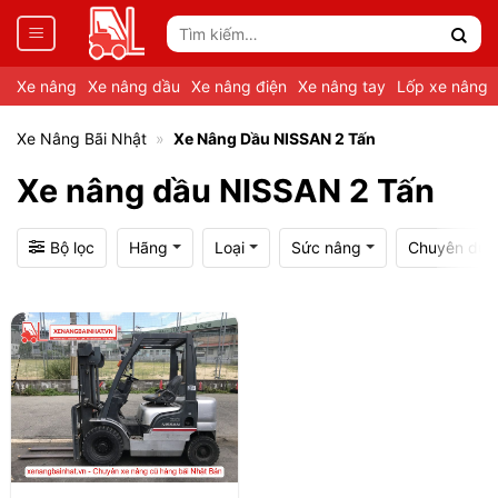
Tìm
kiếm:
Xe nâng
Xe nâng dầu
Xe nâng điện
Xe nâng tay
Lốp xe nâng
Xe Nâng Bãi Nhật
»
Xe Nâng Dầu NISSAN 2 Tấn
Xe nâng dầu NISSAN 2 Tấn
Bộ lọc
Hãng
Loại
Sức nâng
Chuyên dụn