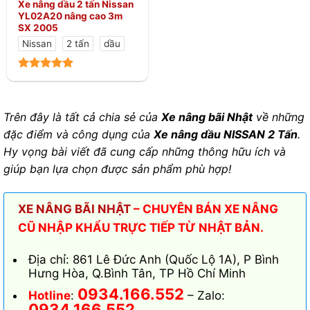
Xe nâng dầu 2 tấn Nissan
YL02A20 nâng cao 3m
SX 2005
Nissan
2 tấn
dầu
Trên đây là tất cả chia sẻ của
Xe nâng bãi Nhật
về những
đặc điểm và công dụng của
Xe nâng dầu NISSAN 2 Tấn
.
Hy vọng bài viết đã cung cấp những thông hữu ích và
giúp bạn lựa chọn được sản phẩm phù hợp!
XE NÂNG BÃI NHẬT
– CHUYÊN BÁN XE NÂNG
CŨ NHẬP KHẨU TRỰC TIẾP TỪ NHẬT BẢN.
Địa chỉ: 861 Lê Đức Anh (Quốc Lộ 1A), P Bình
Hưng Hòa, Q.Bình Tân, TP Hồ Chí Minh
0934.166.552
Hotline
:
– Zalo:
0934.166.552