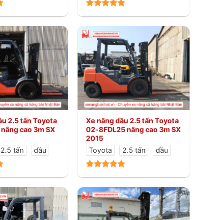
u 2.5 tấn Toyota
Xe nâng dầu 2.5 tấn Toyota
nâng cao 3m SX
02-8FDL25 nâng cao 3m SX
2015
2.5 tấn
dầu
Toyota
2.5 tấn
dầu