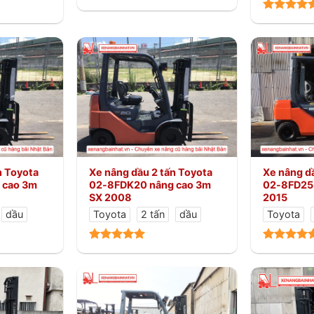
n Toyota
Xe nâng dầu 2 tấn Toyota
Xe nâng dầ
 cao 3m
02-8FDK20 nâng cao 3m
02-8FD25 
SX 2008
2015
dầu
Toyota
2 tấn
dầu
Toyota