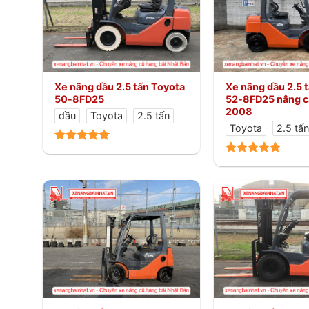
Xe nâng dầu 2.5 tấn Toyota
Xe nâng dầu 2.5 
50-8FD25
52-8FD25 nâng c
2008
dầu
Toyota
2.5 tấn
Toyota
2.5 tấ