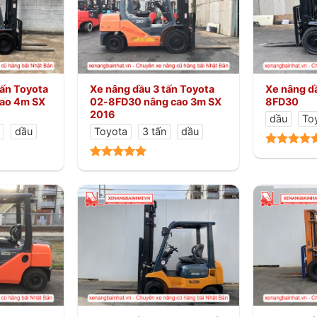
tấn Toyota
Xe nâng dầu 3 tấn Toyota
Xe nâng d
ao 4m SX
02-8FD30 nâng cao 3m SX
8FD30
2016
dầu
To
n
dầu
Toyota
3 tấn
dầu