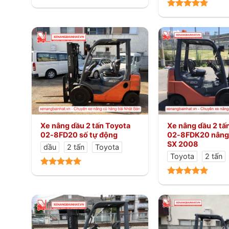
Xe nâng dầu 2 tấn Toyota
Xe nâng dầu 2 tấ
02-8FD20 số tự động
02-8FDK20 nâng
SX 2008
dầu
2 tấn
Toyota
Toyota
2 tấn