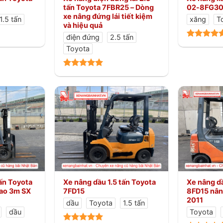
tấn Toyota 7FBR25 – Dòng
02-8FG3
xe nâng đứng lái tiết kiệm
1.5 tấn
xăng
T
và hiệu quả
điện đứng
2.5 tấn
Toyota
tấn Toyota
Xe nâng dầu 1.5 tấn Toyota
Xe nâng dầ
ao 3m SX
7FD15
8FD15 nân
2011
dầu
Toyota
1.5 tấn
dầu
Toyota