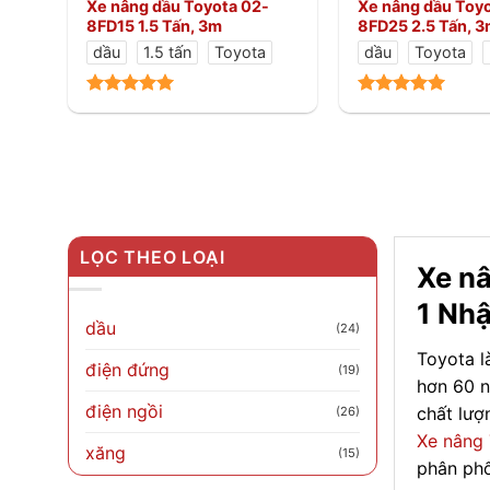
Xe nâng dầu Toyota 02-
Xe nâng dầu Toy
8FD15 1.5 Tấn, 3m
8FD25 2.5 Tấn, 
dầu
1.5 tấn
Toyota
dầu
Toyota
LỌC THEO LOẠI
Xe nâ
1 Nhậ
dầu
(24)
Toyota l
điện đứng
(19)
hơn 60 n
điện ngồi
chất lượ
(26)
Xe nâng
xăng
(15)
phân phối