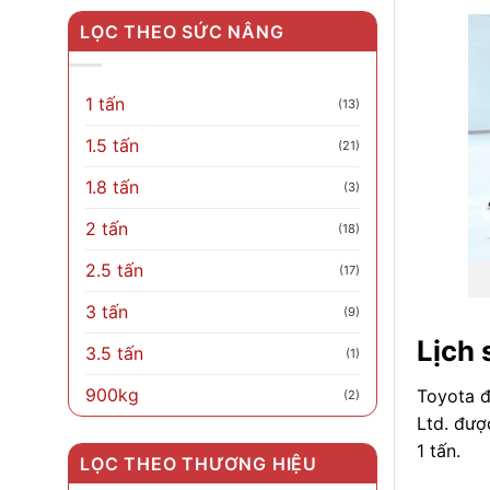
LỌC THEO SỨC NÂNG
1 tấn
(13)
1.5 tấn
(21)
1.8 tấn
(3)
2 tấn
(18)
2.5 tấn
(17)
3 tấn
(9)
Lịch 
3.5 tấn
(1)
900kg
Toyota đ
(2)
Ltd. đượ
1 tấn.
LỌC THEO THƯƠNG HIỆU