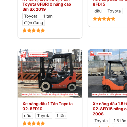
Toyota 8FBR10 nâng cao
8FD15
3m SX 2019
dầu
Toyota
Toyota
1 tấn
điện đứng
Xe nâng dầu 1 Tấn Toyota
Xe nâng dầu 1.5 
02-8FD10
02-8FD15 nâng c
2008
dầu
Toyota
1 tấn
Toyota
1.5 tấn