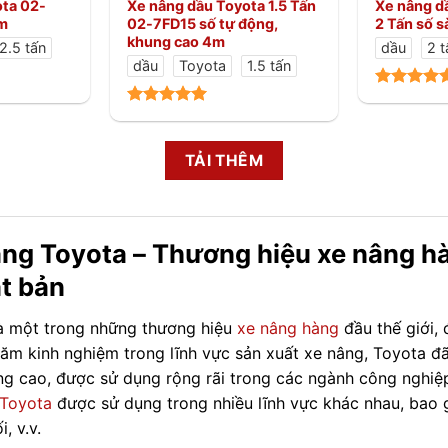
ota 02-
Xe nâng dầu Toyota 1.5 Tấn
Xe nâng d
3m
02-7FD15 số tự động,
2 Tấn số s
khung cao 4m
2.5 tấn
dầu
2 t
dầu
Toyota
1.5 tấn
TẢI THÊM
ng Toyota – Thương hiệu xe nâng hàn
t bản
à một trong những thương hiệu
xe nâng hàng
đầu thế giới, 
ăm kinh nghiệm trong lĩnh vực sản xuất xe nâng, Toyota đã
ng cao, được sử dụng rộng rãi trong các ngành công nghiệp
 Toyota
được sử dụng trong nhiều lĩnh vực khác nhau, bao 
, v.v.