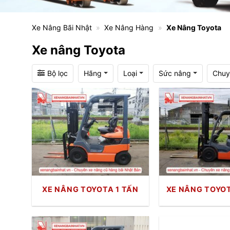
Xe Nâng Bãi Nhật
»
Xe Nâng Hàng
»
Xe Nâng Toyota
Xe nâng Toyota
Bộ lọc
Hãng
Loại
Sức nâng
Chuy
XE NÂNG TOYOTA 1 TẤN
XE NÂNG TOYOT