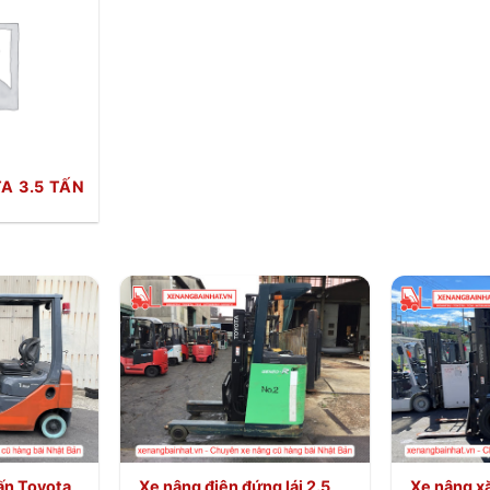
A 3.5 TẤN
tấn Toyota
Xe nâng điện đứng lái 2.5
Xe nâng x