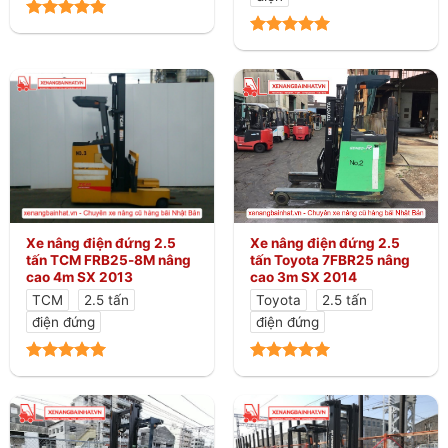
Xe nâng điện đứng 2.5
Xe nâng điện đứng 2.5
tấn TCM FRB25-8M nâng
tấn Toyota 7FBR25 nâng
cao 4m SX 2013
cao 3m SX 2014
TCM
2.5 tấn
Toyota
2.5 tấn
điện đứng
điện đứng