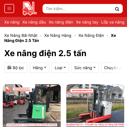
Tìm
kiếm:
Xe nâng
Xe nâng dầu
Xe nâng điện
Xe nâng tay
Lốp xe nâng
Xe Nâng Bãi Nhật
»
Xe Nâng Hàng
»
Xe Nâng Điện
»
Xe
Nâng Điện 2.5 Tấn
Xe nâng điện 2.5 tấn
Bộ lọc
Hãng
Loại
Sức nâng
Chuyên dụn