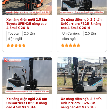
Xe nâng điện ngồi 2.5 tấn
Xe nâng điện ngồi 2.5 tấn
Toyota 8FBH25 nâng cao
UniCarriers FB25-8 nâng
4.5m SX 2018
cao 4.5m SX 2014
Toyota
2.5 tấn
UniCarriers
2.5 tấn
điện ngồi
điện ngồi
Xe nâng điện ngồi 2.5 tấn
Xe nâng điện ngồi 2.5 tấn
UniCarriers FB25-8 nâng
UniCarriers FB25-8V
cao 4.5m SX 2014
nâng cao 4m SX 2016