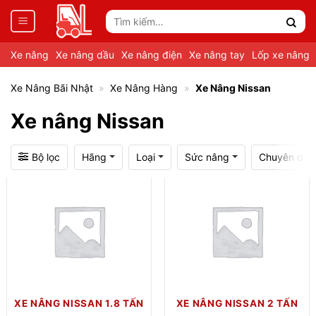
Tìm
kiếm:
Xe nâng
Xe nâng dầu
Xe nâng điện
Xe nâng tay
Lốp xe nâng
Xe Nâng Bãi Nhật
»
Xe Nâng Hàng
»
Xe Nâng Nissan
Xe nâng Nissan
Bộ lọc
Hãng
Loại
Sức nâng
Chuyên dụn
XE NÂNG NISSAN 1.8 TẤN
XE NÂNG NISSAN 2 TẤN