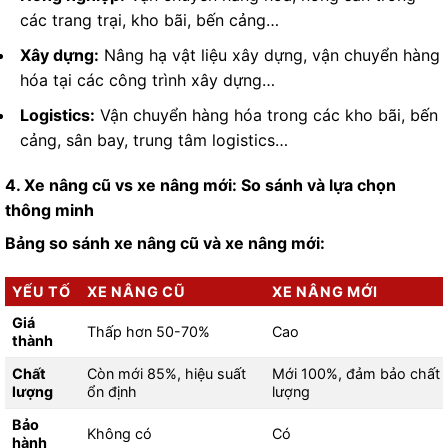
các trang trại, kho bãi, bến cảng…
Xây dựng:
Nâng hạ vật liệu xây dựng, vận chuyển hàng
hóa tại các công trình xây dựng…
Logistics:
Vận chuyển hàng hóa trong các kho bãi, bến
cảng, sân bay, trung tâm logistics…
4. Xe nâng cũ vs xe nâng mới:
So sánh và lựa chọn
thông minh
Bảng so sánh xe nâng cũ và xe nâng mới:
YẾU TỐ
XE NÂNG CŨ
XE NÂNG MỚI
Giá
Thấp hơn 50-70%
Cao
thành
Chất
Còn mới 85%, hiệu suất
Mới 100%, đảm bảo chất
lượng
ổn định
lượng
Bảo
Không có
Có
hành