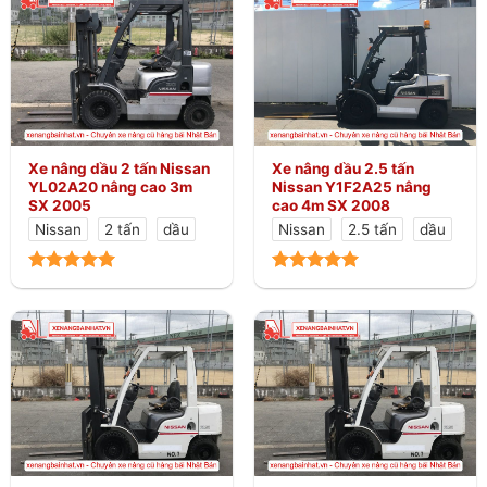
Xe nâng dầu 2 tấn Nissan
Xe nâng dầu 2.5 tấn
YL02A20 nâng cao 3m
Nissan Y1F2A25 nâng
SX 2005
cao 4m SX 2008
Nissan
2 tấn
dầu
Nissan
2.5 tấn
dầu