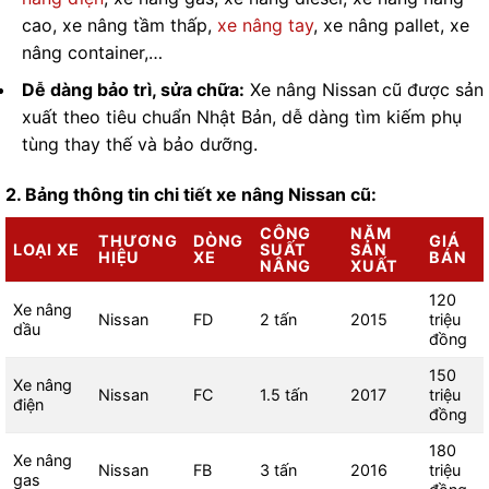
cao, xe nâng tầm thấp,
xe nâng tay
, xe nâng pallet, xe
nâng container,…
Dễ dàng bảo trì, sửa chữa:
Xe nâng Nissan cũ được sản
xuất theo tiêu chuẩn Nhật Bản, dễ dàng tìm kiếm phụ
tùng thay thế và bảo dưỡng.
2. Bảng thông tin chi tiết xe nâng Nissan cũ:
CÔNG
NĂM
THƯƠNG
DÒNG
GIÁ
LOẠI XE
SUẤT
SẢN
HIỆU
XE
BÁN
NÂNG
XUẤT
120
Xe nâng
Nissan
FD
2 tấn
2015
triệu
dầu
đồng
150
Xe nâng
Nissan
FC
1.5 tấn
2017
triệu
điện
đồng
180
Xe nâng
Nissan
FB
3 tấn
2016
triệu
gas