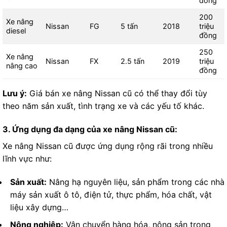
đồng
200
Xe nâng
Nissan
FG
5 tấn
2018
triệu
diesel
đồng
250
Xe nâng
Nissan
FX
2.5 tấn
2019
triệu
nâng cao
đồng
Lưu ý:
Giá bán xe nâng Nissan cũ có thể thay đổi tùy
theo năm sản xuất, tình trạng xe và các yếu tố khác.
3. Ứng dụng đa dạng của xe nâng Nissan cũ:
Xe nâng Nissan cũ được ứng dụng rộng rãi trong nhiều
lĩnh vực như:
Sản xuất:
Nâng hạ nguyên liệu, sản phẩm trong các nhà
máy sản xuất ô tô, điện tử, thực phẩm, hóa chất, vật
liệu xây dựng…
Nông nghiệp:
Vận chuyển hàng hóa, nông sản trong