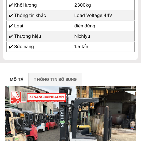
✔️
Khối lượng
2300kg
✔️
Thông tin khác
Load Voltage:44V
✔️
Loại
điện đứng
✔️
Thương hiệu
Nichiyu
✔️
Sức nâng
1.5 tấn
MÔ TẢ
THÔNG TIN BỔ SUNG