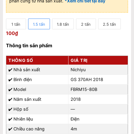
phần cứng từ nhà sản xuất.
*Xem chi tiết tại đây
1 tấn
1.5 tấn
1.8 tấn
2 tấn
2.5 tấn
100
₫
Thông tin sản phẩm
THÔNG SỐ
GIÁ TRỊ
✔️
Nhà sản xuất
Nichiyu
✔️
Bình điện
GS 370AH 2018
✔️
Model
FBRM15-80B
✔️
Năm sản xuất
2018
✔️
Hộp số
—
✔️
Nhiên liệu
Điện
✔️
Chiều cao nâng
4m