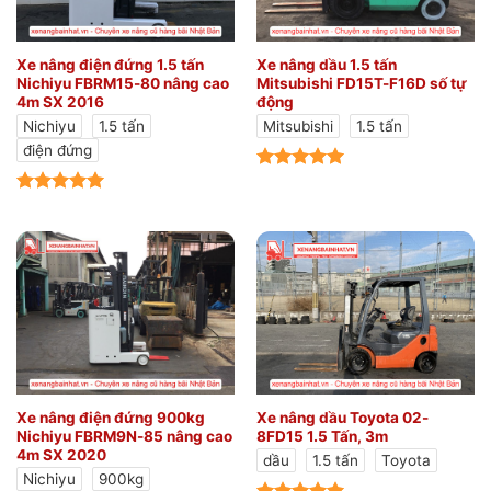
Xe nâng điện đứng 1.5 tấn
Xe nâng dầu 1.5 tấn
Nichiyu FBRM15-80 nâng cao
Mitsubishi FD15T-F16D số tự
4m SX 2016
động
Nichiyu
1.5 tấn
Mitsubishi
1.5 tấn
điện đứng
Xe nâng điện đứng 900kg
Xe nâng dầu Toyota 02-
Nichiyu FBRM9N-85 nâng cao
8FD15 1.5 Tấn, 3m
4m SX 2020
dầu
1.5 tấn
Toyota
Nichiyu
900kg