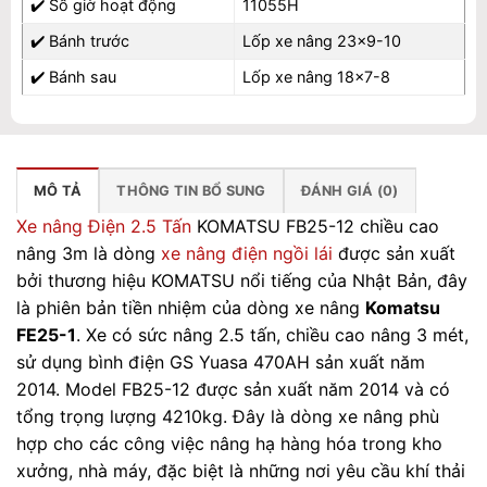
✔️
Số giờ hoạt động
11055H
✔️
Bánh trước
Lốp xe nâng 23×9-10
✔️
Bánh sau
Lốp xe nâng 18×7-8
MÔ TẢ
THÔNG TIN BỔ SUNG
ĐÁNH GIÁ (0)
Xe nâng Điện 2.5 Tấn
KOMATSU FB25-12 chiều cao
nâng 3m là dòng
xe nâng điện ngồi lái
được sản xuất
bởi thương hiệu KOMATSU nổi tiếng của Nhật Bản, đây
là phiên bản tiền nhiệm của dòng xe nâng
Komatsu
FE25-1
. Xe có sức nâng 2.5 tấn, chiều cao nâng 3 mét,
sử dụng bình điện GS Yuasa 470AH sản xuất năm
2014. Model FB25-12 được sản xuất năm 2014 và có
tổng trọng lượng 4210kg. Đây là dòng xe nâng phù
hợp cho các công việc nâng hạ hàng hóa trong kho
xưởng, nhà máy, đặc biệt là những nơi yêu cầu khí thải