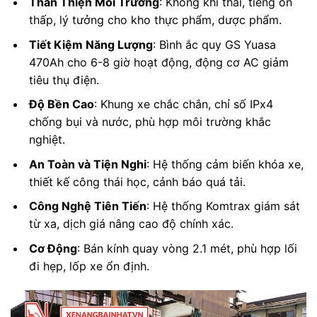
Thân Thiện Môi Trường
: Không khí thải, tiếng ồn
thấp, lý tưởng cho kho thực phẩm, dược phẩm.
Tiết Kiệm Năng Lượng
: Bình ắc quy GS Yuasa
470Ah cho 6-8 giờ hoạt động, động cơ AC giảm
tiêu thụ điện.
Độ Bền Cao
: Khung xe chắc chắn, chỉ số IPx4
chống bụi và nước, phù hợp môi trường khắc
nghiệt.
An Toàn và Tiện Nghi
: Hệ thống cảm biến khóa xe,
thiết kế công thái học, cảnh báo quá tải.
Công Nghệ Tiên Tiến
: Hệ thống Komtrax giám sát
từ xa, dịch giá nâng cao độ chính xác.
Cơ Động
: Bán kính quay vòng 2.1 mét, phù hợp lối
đi hẹp, lốp xe ổn định.