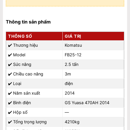
Thông tin sản phẩm
THÔNG SỐ
GIÁ TRỊ
✔️
Thương hiệu
Komatsu
✔️
Model
FB25-12
✔️
Sức nâng
2.5 tấn
✔️
Chiều cao nâng
3m
✔️
Loại
điện
✔️
Năm sản xuất
2014
✔️
Bình điện
GS Yuasa 470AH 2014
✔️
Hộp số
—
✔️
Tổng trọng lượng
4210kg