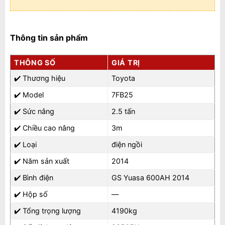
Thông tin sản phẩm
THÔNG SỐ
GIÁ TRỊ
✔️
Thương hiệu
Toyota
✔️
Model
7FB25
✔️
Sức nâng
2.5 tấn
✔️
Chiều cao nâng
3m
✔️
Loại
điện ngồi
✔️
Năm sản xuất
2014
✔️
Bình điện
GS Yuasa 600AH 2014
✔️
Hộp số
—
✔️
Tổng trọng lượng
4190kg