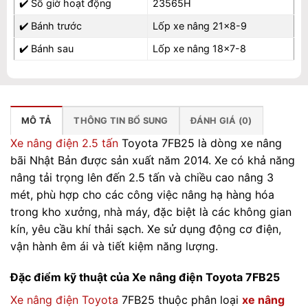
✔️
Số giờ hoạt động
23565H
✔️
Bánh trước
Lốp xe nâng 21×8-9
✔️
Bánh sau
Lốp xe nâng 18×7-8
MÔ TẢ
THÔNG TIN BỔ SUNG
ĐÁNH GIÁ (0)
Xe nâng điện 2.5 tấn
Toyota 7FB25 là dòng xe nâng
bãi Nhật Bản được sản xuất năm 2014. Xe có khả năng
nâng tải trọng lên đến 2.5 tấn và chiều cao nâng 3
mét, phù hợp cho các công việc nâng hạ hàng hóa
trong kho xưởng, nhà máy, đặc biệt là các không gian
kín, yêu cầu khí thải sạch. Xe sử dụng động cơ điện,
vận hành êm ái và tiết kiệm năng lượng.
Đặc điểm kỹ thuật của Xe nâng điện Toyota 7FB25
Xe nâng điện Toyota
7FB25 thuộc phân loại
xe nâng