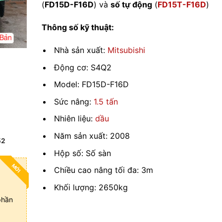
(
FD15D-F16D
) và
số tự động
(
FD15T-F16D
)
Thông số kỹ thuật:
Nhà sản xuất:
Mitsubishi
Động cơ: S4Q2
Model: FD15D-F16D
Sức nâng:
1.5 tấn
Nhiên liệu:
dầu
Năm sản xuất: 2008
52
Hộp số: Số sàn
MỚI
Chiều cao nâng tối đa: 3m
Khối lượng: 2650kg
phần