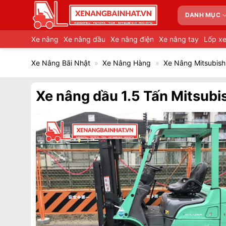
Bỏ
DANH MỤC
qua
nội
Xe nâng
Xe nâng dầu
Xe nâng điện
Xe nâng tay
Lốp x
dung
Xe Nâng Bãi Nhật
»
Xe Nâng Hàng
»
Xe Nâng Mitsubish
Xe nâng dầu 1.5 Tấn Mitsub