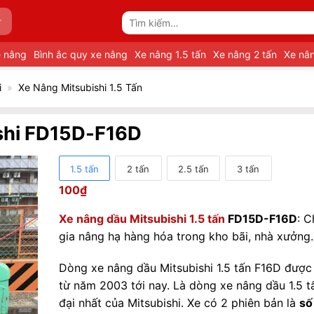
Tìm
kiếm:
e nâng
Bình ắc quy xe nâng
Xe nâng 1.5 tấn
Xe nâng 2 tấn
Xe nân
i
»
Xe Nâng Mitsubishi 1.5 Tấn
ishi FD15D-F16D
1.5 tấn
2 tấn
2.5 tấn
3 tấn
100
₫
Xe nâng dầu Mitsubishi 1.5 tấn
FD15D-F16D
: 
gia nâng hạ hàng hóa trong kho bãi, nhà xưởng.
Dòng xe nâng dầu Mitsubishi 1.5 tấn F16D được
từ năm 2003 tới nay. Là dòng xe nâng dầu 1.5 t
đại nhất của Mitsubishi. Xe có 2 phiên bản là
số