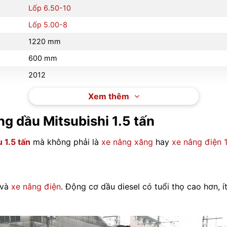
Lốp 6.50-10
Lốp 5.00-8
1220 mm
600 mm
2012
4500 h
Xem thêm
Mitsubishi IPS
g dầu Mitsubishi 1.5 tấn
Số tự động
 1.5 tấn
mà không phải là
xe nâng xăng
hay
xe nâng điện 1
Lốp đặc
– lốp đơn
2 tầng hoặc 3 tầng có nâng tự do
 và
xe nâng điện
. Động cơ dầu diesel có tuổi thọ cao hơn, 