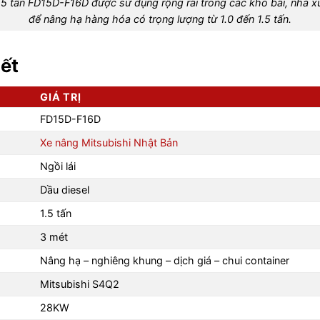
.5 tấn FD15D-F16D được sử dụng rộng rãi trong các kho bãi, nhà x
để nâng hạ hàng hóa có trọng lượng từ 1.0 đến 1.5 tấn.
iết
GIÁ TRỊ
FD15D-F16D
Xe nâng Mitsubishi Nhật Bản
Ngồi lái
Dầu diesel
1.5 tấn
3 mét
Nâng hạ – nghiêng khung – dịch giá – chui container
Mitsubishi S4Q2
28KW