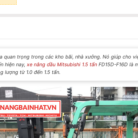
óa quan trọng trong các kho bãi, nhà xưởng. Nó giúp cho v
n hiện nay,
xe nâng dầu Mitsubishi 1.5 tấn
FD15D-F16D là m
 lượng từ 1.0 đến 1.5 tấn.