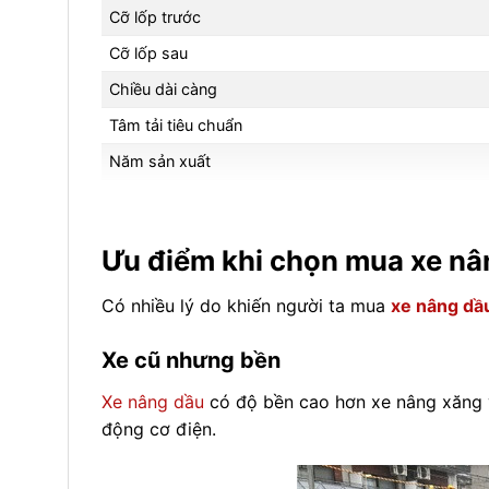
Cỡ lốp trước
Cỡ lốp sau
Chiều dài càng
Tâm tải tiêu chuẩn
Năm sản xuất
Số giờ hoạt động
Hệ thống an toàn
Ưu điểm khi chọn mua xe nân
Hộp số
Có nhiều lý do khiến người ta mua
xe nâng dầu
Quy cách lốp
Khung nâng
Xe cũ nhưng bền
Xe nâng dầu
có độ bền cao hơn xe nâng xăng
động cơ điện.