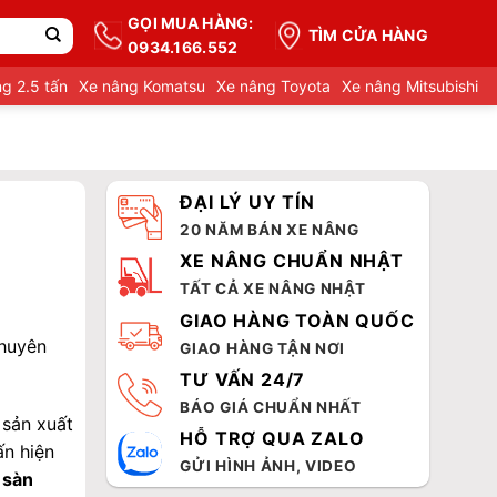
GỌI MUA HÀNG:
TÌM CỬA HÀNG
0934.166.552
g 2.5 tấn
Xe nâng Komatsu
Xe nâng Toyota
Xe nâng Mitsubishi
ĐẠI LÝ UY TÍN
20 NĂM BÁN XE NÂNG
XE NÂNG CHUẨN NHẬT
TẤT CẢ XE NÂNG NHẬT
GIAO HÀNG TOÀN QUỐC
Chuyên
GIAO HÀNG TẬN NƠI
TƯ VẤN 24/7
BÁO GIÁ CHUẨN NHẤT
 sản xuất
HỖ TRỢ QUA ZALO
ấn hiện
GỬI HÌNH ẢNH, VIDEO
 sàn