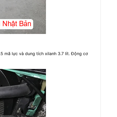
 mã lực và dung tích xilanh 3.7 lít. Động cơ