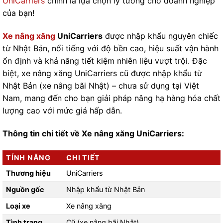
UniCarriers
chính là lựa chọn lý tưởng cho doanh nghiệp
của bạn!
Xe nâng xăng
UniCarriers
được nhập khẩu nguyên chiếc
từ Nhật Bản, nổi tiếng với độ bền cao, hiệu suất vận hành
ổn định và khả năng tiết kiệm nhiên liệu vượt trội. Đặc
biệt, xe nâng xăng UniCarriers cũ được nhập khẩu từ
Nhật Bản (xe nâng bãi Nhật) – chưa sử dụng tại Việt
Nam, mang đến cho bạn giải pháp nâng hạ hàng hóa chất
lượng cao với mức giá hấp dẫn.
Thông tin chi tiết về Xe nâng xăng UniCarriers:
TÍNH NĂNG
CHI TIẾT
Thương hiệu
UniCarriers
Nguồn gốc
Nhập khẩu từ Nhật Bản
Loại xe
Xe nâng xăng
Tình trạng
Cũ (xe nâng bãi Nhật)