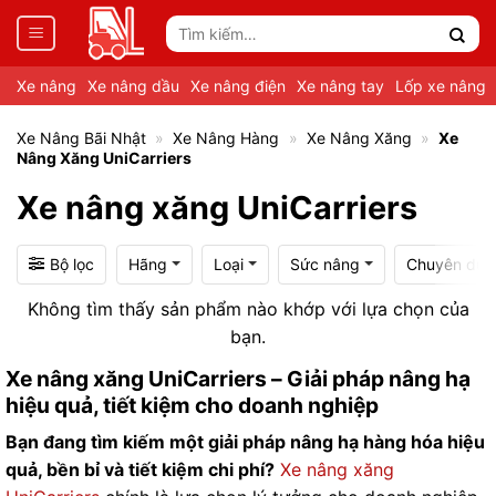
Tìm
kiếm:
Xe nâng
Xe nâng dầu
Xe nâng điện
Xe nâng tay
Lốp xe nâng
Xe Nâng Bãi Nhật
»
Xe Nâng Hàng
»
Xe Nâng Xăng
»
Xe
Nâng Xăng UniCarriers
Xe nâng xăng UniCarriers
Bộ lọc
Hãng
Loại
Sức nâng
Chuyên dụn
Không tìm thấy sản phẩm nào khớp với lựa chọn của
bạn.
Xe nâng xăng UniCarriers – Giải pháp nâng hạ
hiệu quả, tiết kiệm cho doanh nghiệp
Bạn đang tìm kiếm một giải pháp nâng hạ hàng hóa hiệu
quả, bền bỉ và tiết kiệm chi phí?
Xe nâng xăng