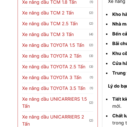
Xe nâng 
Xe nâng dầu TCM 1.8 Tấn
(1)
Xe nâng dầu TCM 2 Tấn
(2)
Kho h
Xe nâng dầu TCM 2.5 Tấn
Nhà má
(2)
Bến cả
Xe nâng dầu TCM 3 Tấn
(4)
Bãi ch
Xe nâng dầu TOYOTA 1.5 Tấn
(2)
Khu cô
Xe nâng dầu TOYOTA 2 Tấn
(3)
Cửa hà
Xe nâng dầu TOYOTA 2.5 Tấn
(3)
Trung 
Xe nâng dầu TOYOTA 3 Tấn
(1)
Lý do bạ
Xe nâng dầu TOYOTA 3.5 Tấn
(1)
Tiết ki
Xe nâng dầu UNICARRIERS 1.5
(2)
mới.
Tấn
Chất l
Xe nâng dầu UNICARRIERS 2
(2)
trong t
Tấn