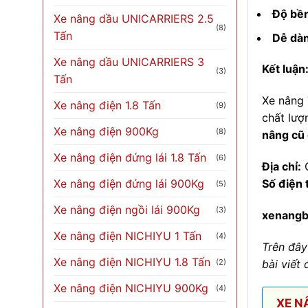
Độ bền
Xe nâng dầu UNICARRIERS 2.5
(8)
Tấn
Dễ dàn
Xe nâng dầu UNICARRIERS 3
Kết luận
(3)
Tấn
Xe nâng 
Xe nâng điện 1.8 Tấn
(9)
chất lượ
Xe nâng điện 900Kg
(8)
nâng cũ 
Xe nâng điện đứng lái 1.8 Tấn
(6)
Địa chỉ:
Q
Số điện 
Xe nâng điện đứng lái 900Kg
(5)
Xe nâng điện ngồi lái 900Kg
(3)
xenangba
Xe nâng điện NICHIYU 1 Tấn
(4)
Trên đây
Xe nâng điện NICHIYU 1.8 Tấn
bài viết
(2)
Xe nâng điện NICHIYU 900Kg
(4)
XE N