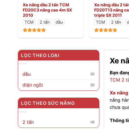
Xe nâng dầu 2 tấn TCM
Xe nâng dầu 2 t
FD20C3 nâng cao 4m SX
FD20T13 nâng ca
2010
triple SX 2011
TCM
2 tấn
dầu
TCM
2 tấn
LỌC THEO LOẠI
Xe nâ
Bạn đang
dầu
(2)
TCM 2 t
điện ngồi
(2)
Xe nâng
nâng hàn
LỌC THEO SỨC NÂNG
chưa qua
Thông ti
2 tấn
(4)