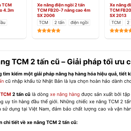
ấn TCM
Xe nâng điện ngồi 2 tấn
Xe nâng đi
o 4.3m
TCM FB20-7 nâng cao 4m
TCM FB20
SX 2006
SX 2013
dầu
TCM
2 tấn
điện ngồi
TCM
2 
ng TCM 2 tấn cũ – Giải pháp tối ưu
 tìm kiếm một giải pháp nâng hạ hàng hóa hiệu quả, tiết 
ấn
cũ nhập khẩu từ Nhật Bản là lựa chọn hoàn hảo dành ch
 TCM
2 tấn cũ
là dòng
xe nâng hàng
được sản xuất bởi tập
g uy tín hàng đầu thế giới. Những chiếc xe nâng TCM 2 tấn
 sử dụng tại Việt Nam, đảm bảo chất lượng cao và vận hàn
n chi tiết về xe nâng TCM 2 tấn cũ: