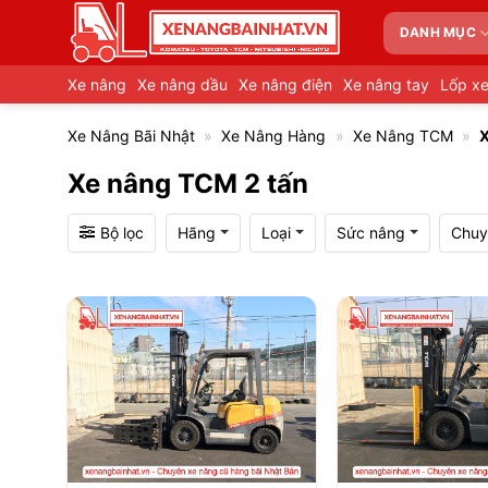
Bỏ
DANH MỤC
qua
nội
Xe nâng
Xe nâng dầu
Xe nâng điện
Xe nâng tay
Lốp x
dung
Xe Nâng Bãi Nhật
»
Xe Nâng Hàng
»
Xe Nâng TCM
»
X
Xe nâng TCM 2 tấn
Bộ lọc
Hãng
Loại
Sức nâng
Chuy