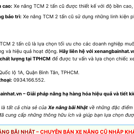
 cao:
Xe nâng TCM 2 tấn cũ được thiết kế với độ bền cao, 
g bảo trì:
Xe nâng TCM 2 tấn cũ sử dụng những linh kiện ph
:
TCM 2 tấn cũ là lựa chọn tối ưu cho các doanh nghiệp muốn
ng và hiệu quả hoạt động.
Hãy liên hệ với xenangbainhat.vn
chất lượng tại TPHCM
để được tư vấn và lựa chọn chiếc xe
uốc lộ 1A, Quận Bình Tân, TPHCM.
thoại:
0934.166.552.
inhat.vn – Giải pháp nâng hạ hàng hóa hiệu quả và tiết k
 là tất cả chia sẻ của
Xe nâng bãi Nhật
về những đặc điểm
 đã cung cấp những thông hữu ích và giúp bạn lựa chọn đư
ÂNG BÃI NHẬT
– CHUYÊN BÁN XE NÂNG CŨ NHẬP KHẨ