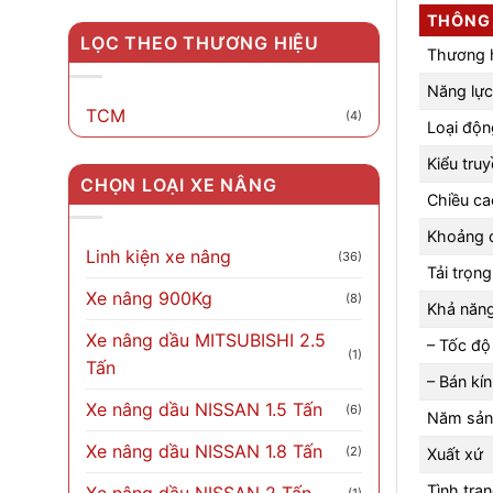
THÔNG 
LỌC THEO THƯƠNG HIỆU
Thương 
Năng lực
TCM
(4)
Loại độn
Kiểu tru
CHỌN LOẠI XE NÂNG
Chiều ca
Khoảng 
Linh kiện xe nâng
(36)
Tải trọn
Xe nâng 900Kg
(8)
Khả năng
Xe nâng dầu MITSUBISHI 2.5
– Tốc độ 
(1)
Tấn
– Bán kí
Xe nâng dầu NISSAN 1.5 Tấn
(6)
Năm sản
Xe nâng dầu NISSAN 1.8 Tấn
(2)
Xuất xứ
Tình trạ