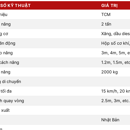
SỐ KỸ THUẬT
GIÁ TRỊ
hiệu
TCM
 nâng
2 tấn
g cơ
Xăng, dầu dies
yền động
Hộp số cơ khí
o nâng
3m, 4m, 5m, e
cách nâng
1.2m, 1.5m, etc
g nâng
2000 kg
 di chuyển
tối đa
15 km/h, 20 km
nh quay vòng
2.5m, 3m, etc.
 xuất
Nhật Bản
ng