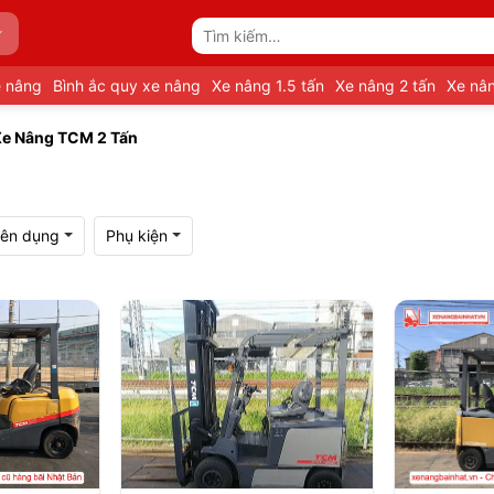
Tìm
kiếm:
e nâng
Bình ắc quy xe nâng
Xe nâng 1.5 tấn
Xe nâng 2 tấn
Xe nân
e Nâng TCM 2 Tấn
ên dụng
Phụ kiện