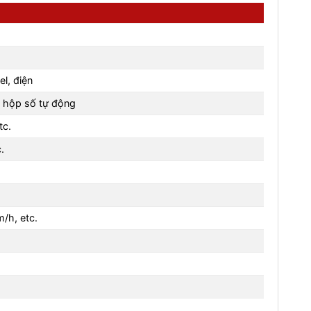
el, điện
, hộp số tự động
tc.
.
/h, etc.