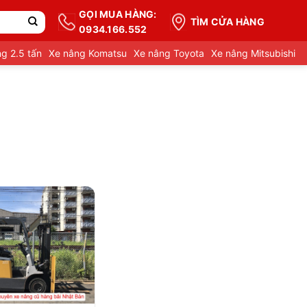
GỌI MUA HÀNG:
TÌM CỬA HÀNG
0934.166.552
g 2.5 tấn
Xe nâng Komatsu
Xe nâng Toyota
Xe nâng Mitsubishi