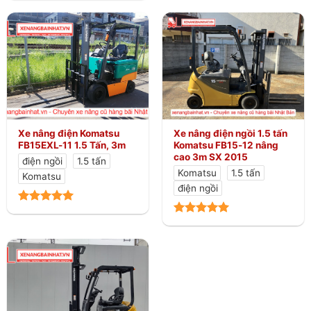
Xe nâng điện Komatsu
Xe nâng điện ngồi 1.5 tấn
FB15EXL-11 1.5 Tấn, 3m
Komatsu FB15-12 nâng
cao 3m SX 2015
điện ngồi
1.5 tấn
Komatsu
1.5 tấn
Komatsu
điện ngồi