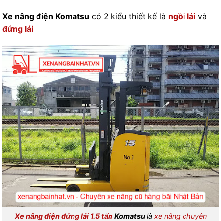
Xe nâng điện Komatsu
có 2 kiểu thiết kế là
ngồi lái
và
đứng lái
Xe nâng điện đứng lái 1.5 tấn
Komatsu
là
xe nâng chuyên