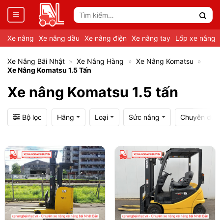
Tìm
kiếm:
Xe nâng
Xe nâng dầu
Xe nâng điện
Xe nâng tay
Lốp xe nâng
Xe Nâng Bãi Nhật
»
Xe Nâng Hàng
»
Xe Nâng Komatsu
»
Xe Nâng Komatsu 1.5 Tấn
Xe nâng Komatsu 1.5 tấn
Bộ lọc
Hãng
Loại
Sức nâng
Chuyên dụn