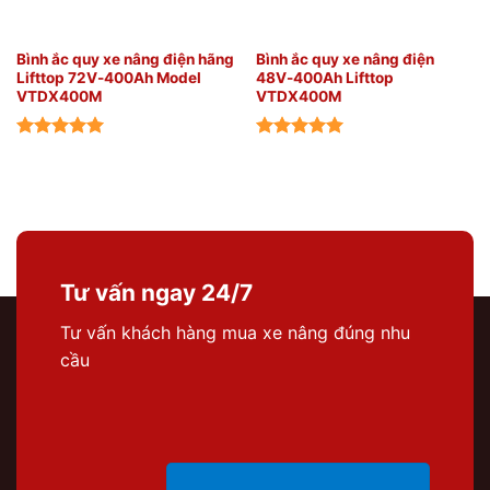
Bình ắc quy xe nâng điện hãng
Bình ắc quy xe nâng điện
Lifttop 72V-400Ah Model
48V-400Ah Lifttop
VTDX400M
VTDX400M
Tư vấn ngay 24/7
Tư vấn khách hàng mua xe nâng đúng nhu
cầu