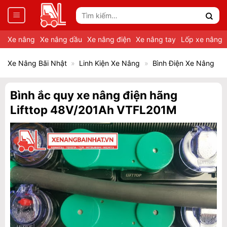
Tìm
kiếm:
Xe nâng
Xe nâng dầu
Xe nâng điện
Xe nâng tay
Lốp xe nâng
Xe Nâng Bãi Nhật
»
Linh Kiện Xe Nâng
»
Bình Điện Xe Nâng
Bình ắc quy xe nâng điện hãng
Lifttop 48V/201Ah VTFL201M