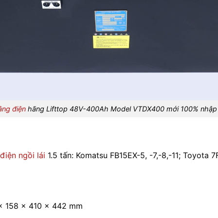
âng điện
hãng Lifttop 48V-400Ah Model VTDX400 mới 100% nhập 
điện ngồi lái
1.5 tấn: Komatsu FB15EX-5, -7,-8,-11; Toyota 
4 x 158 x 410 x 442 mm