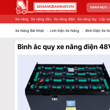
Bỏ
DANH MỤC
qua
nội
Xe nâng
Xe nâng dầu
Xe nâng điện
Xe nâng tay
Lốp x
dung
Xe Nâng Bãi Nhật
»
Linh Kiện Xe Nâng
»
Bình Điện Xe 
Bình ắc quy xe nâng điện 4