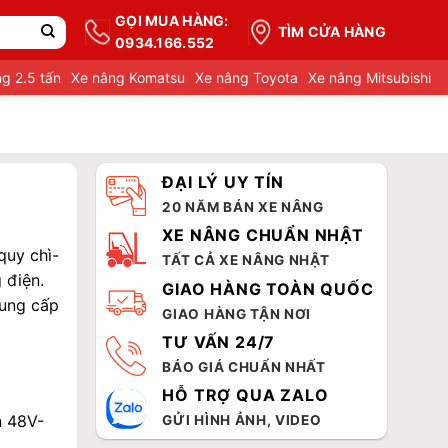
GỌI MUA HÀNG:
TÌM CỬA HÀNG
0934.166.552
g 2.5 tấn
Xe nâng Komatsu
Xe nâng Toyota
Xe nâng Mitsubishi
ĐẠI LÝ UY TÍN
20 NĂM BÁN XE NÂNG
XE NÂNG CHUẨN NHẬT
quy chì-
TẤT CẢ XE NÂNG NHẬT
 điện.
GIAO HÀNG TOÀN QUỐC
cung cấp
GIAO HÀNG TẬN NƠI
TƯ VẤN 24/7
BÁO GIÁ CHUẨN NHẤT
HỖ TRỢ QUA ZALO
n 48V-
GỬI HÌNH ẢNH, VIDEO