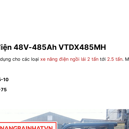
h điện 48V-485Ah VTDX485MH
dụng cho các loại
xe nâng điện ngồi lái 2 tấn
tới
2.5 tấn
. 
5-10
-75