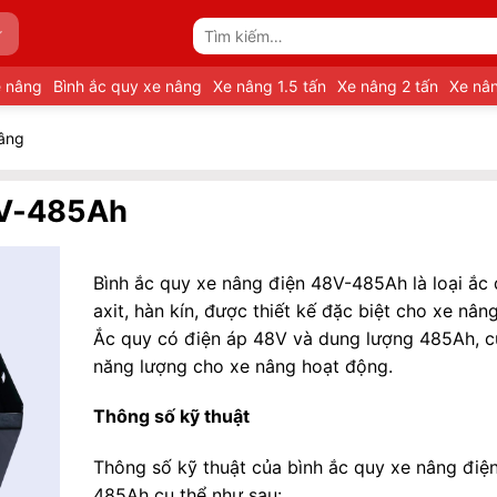
Tìm
kiếm:
e nâng
Bình ắc quy xe nâng
Xe nâng 1.5 tấn
Xe nâng 2 tấn
Xe nân
Nâng
8V-485Ah
Bình ắc quy xe nâng điện 48V-485Ah là loại ắc 
axit, hàn kín, được thiết kế đặc biệt cho xe nâng
Ắc quy có điện áp 48V và dung lượng 485Ah, 
năng lượng cho xe nâng hoạt động.
Thông số kỹ thuật
Thông số kỹ thuật của bình ắc quy xe nâng điệ
485Ah cụ thể như sau: